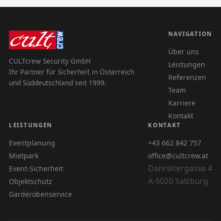
NAVIGATION
Über uns
CULTcrew Security GmbH
Leistungen
Ihr Partner für Sicherheit in Österreich
Referenzen
und Süddeutschland seit 1999.
Team
Karriere
Kontakt
LEISTUNGEN
KONTAKT
Eventplanung
+43 662 842 757
Mietpark
office@cultcrew.at
Danreitergasse 4
Event-Sicherheit
A-5020 Salzburg
Objektschutz
Garderobenservice