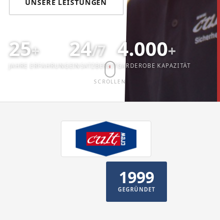
UNSERE LEISTUNGEN
25
24
4.000
+
/7
+
JAHRE ERFAHRUNG
EINSATZBEREIT
GARDEROBE KAPAZITÄT
SCROLLEN
1999
GEGRÜNDET