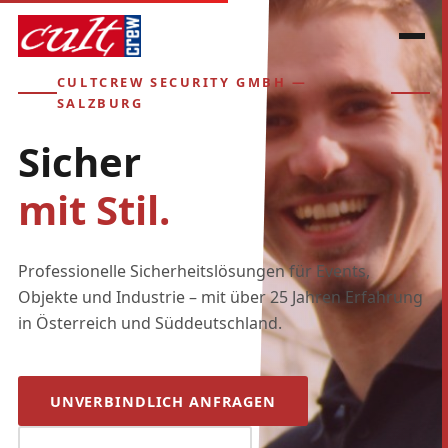
CULTCREW SECURITY GMBH —
SALZBURG
Sicher
mit Stil.
Professionelle Sicherheitslösungen für Events,
Objekte und Industrie – mit über 25 Jahren Erfahrung
in Österreich und Süddeutschland.
UNVERBINDLICH ANFRAGEN